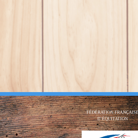
FÉDÉRATION FRANÇAIS
D’ÉQUITATION