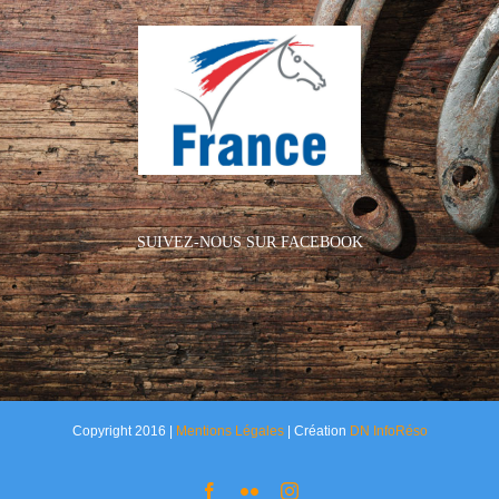
SUIVEZ-NOUS SUR FACEBOOK
Copyright 2016 |
Mentions Légales
| Création
DN InfoRéso
Facebook
Flickr
Instagram