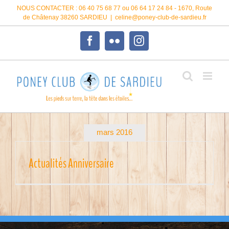
Passer
NOUS CONTACTER : 06 40 75 68 77 ou 06 64 17 24 84 - 1670, Route
au
de Châtenay 38260 SARDIEU
|
celine@poney-club-de-sardieu.fr
contenu
Facebook
Flickr
Instagram
mars 2016
Actualités Anniversaire