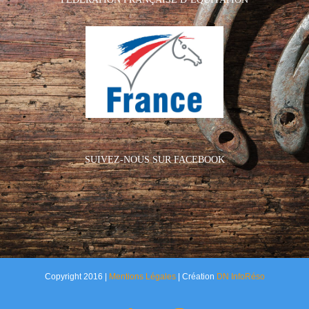
SUIVEZ-NOUS SUR FACEBOOK
Copyright 2016 |
Mentions Légales
| Création
DN InfoRéso