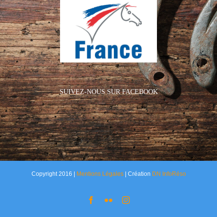
SUIVEZ-NOUS SUR FACEBOOK
Copyright 2016 |
Mentions Légales
| Création
DN InfoRéso
Facebook
Flickr
Instagram