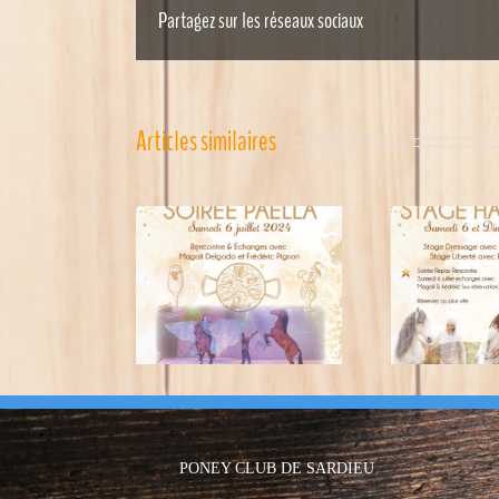
Partagez sur les réseaux sociaux
Articles similaires
STAGE HARMONIE 6-7
Sta
oirée Paella
Juillet
PONEY CLUB DE SARDIEU