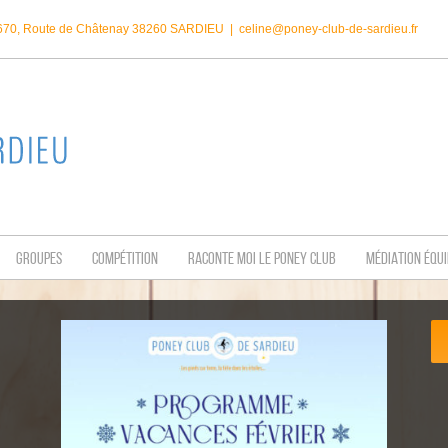
1670, Route de Châtenay 38260 SARDIEU
|
celine@poney-club-de-sardieu.fr
GROUPES
COMPÉTITION
RACONTE MOI LE PONEY CLUB
MÉDIATION ÉQU