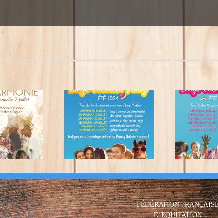
ge Vacances Poney
Stage vacances Cheval
été 2024
été 2024
FÉDÉRATION FRANÇAIS
D’ÉQUITATION