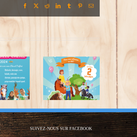
Facebook
X
Reddit
LinkedIn
Tumblr
Pinterest
Email
Fête du Poney
E
SUIVEZ-NOUS SUR FACEBOOK