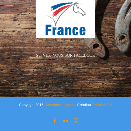
SUIVEZ-NOUS SUR FACEBOOK
Copyright 2016 |
Mentions Légales
| Création
DN InfoRéso
Facebook
Flickr
Instagram