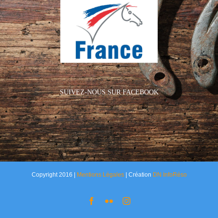
SUIVEZ-NOUS SUR FACEBOOK
Copyright 2016 |
Mentions Légales
| Création
DN InfoRéso
Facebook
Flickr
Instagram