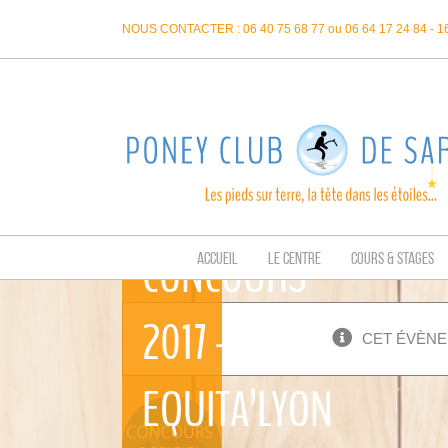
Passer
NOUS CONTACTER : 06 40 75 68 77 ou 06 64 17 24 84 - 
au
contenu
CONCOURS
ACCUEIL
LE CENTRE
COURS & STAGES
2017 –
CET ÉVÈNE
EQUITA’LYON