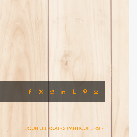
Facebook
X
Reddit
LinkedIn
Tumblr
Pinterest
Email
JOURNÉE COURS PARTICULIERS