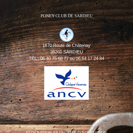
PONEY CLUB DE SARDIEU
1670 Route de Châtenay
38260 SARDIEU
TÉL : 06 40 75 68 77 ou 06 64 17 24 84
FÉDÉRATION FRANÇAISE D’ÉQUITATION