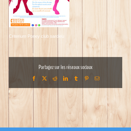
Criterium Poney club sardieu
Partagez sur les réseaux sociaux
Facebook
X
Reddit
LinkedIn
Tumblr
Pinterest
Email