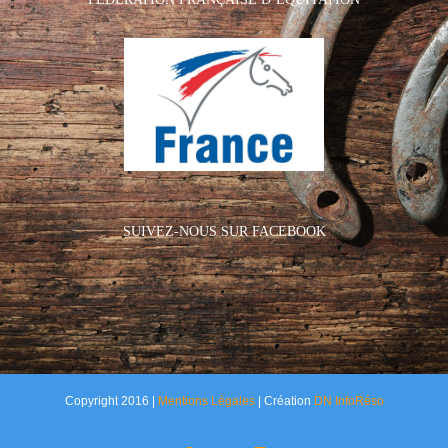
SUIVEZ-NOUS SUR FACEBOOK
Copyright 2016 |
Mentions Légales
| Création
DN InfoRéso