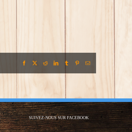
Facebook
X
Reddit
LinkedIn
Tumblr
Pinterest
Email
E
SUIVEZ-NOUS SUR FACEBOOK