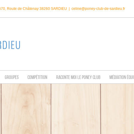
1670, Route de Châtenay 38260 SARDIEU
|
celine@poney-club-de-sardieu.fr
GROUPES
COMPÉTITION
RACONTE MOI LE PONEY CLUB
MÉDIATION ÉQU