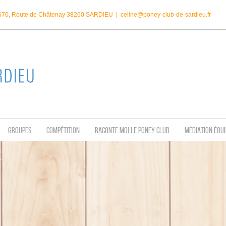
1670, Route de Châtenay 38260 SARDIEU
|
celine@poney-club-de-sardieu.fr
GROUPES
COMPÉTITION
RACONTE MOI LE PONEY CLUB
MÉDIATION ÉQU