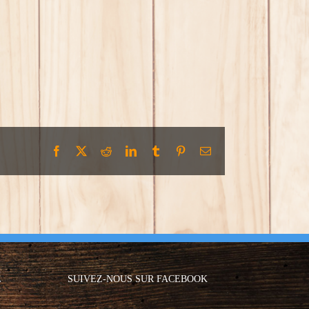
Facebook
X
Reddit
LinkedIn
Tumblr
Pinterest
Email
E
SUIVEZ-NOUS SUR FACEBOOK