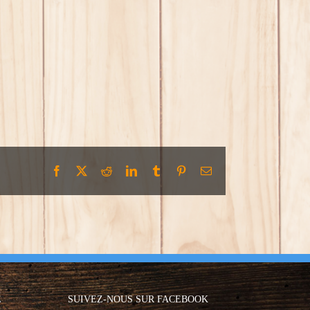
Facebook
X
Reddit
LinkedIn
Tumblr
Pinterest
Email
E
SUIVEZ-NOUS SUR FACEBOOK