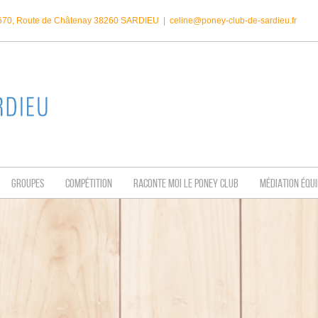
1670, Route de Châtenay 38260 SARDIEU
|
celine@poney-club-de-sardieu.fr
GROUPES
COMPÉTITION
RACONTE MOI LE PONEY CLUB
MÉDIATION ÉQU