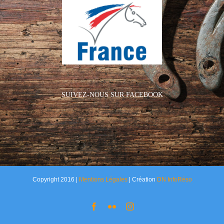
SUIVEZ-NOUS SUR FACEBOOK
Copyright 2016 |
Mentions Légales
| Création
DN InfoRéso
Facebook
Flickr
Instagram