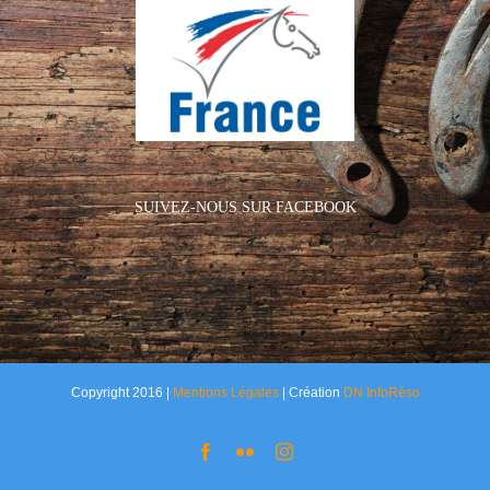
SUIVEZ-NOUS SUR FACEBOOK
Copyright 2016 |
Mentions Légales
| Création
DN InfoRéso
Facebook
Flickr
Instagram