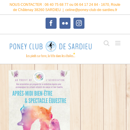
Passer
NOUS CONTACTER : 06 40 75 68 77 ou 06 64 17 24 84 - 1670, Route
au
de Châtenay 38260 SARDIEU
|
celine@poney-club-de-sardieu.fr
contenu
Facebook
Flickr
Instagram